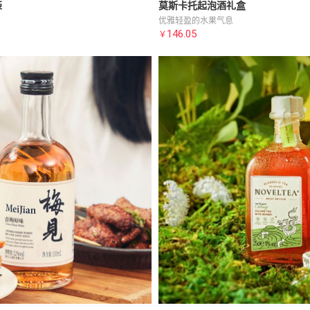
装
莫斯卡托起泡酒礼盒
优雅轻盈的水果气息
146.05
￥