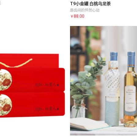
装
T9小金罐 白桃乌龙茶
唇齿间的怦然心动
88.00
￥