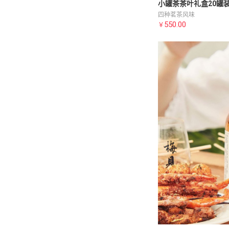
小罐茶茶叶礼盒20罐
四种茗茶风味
550.00
￥