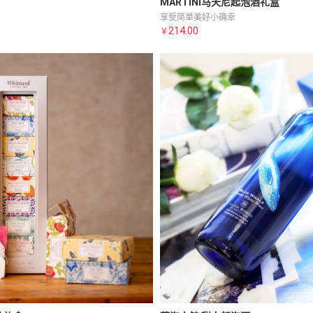
MARTINI马天尼起泡酒礼盒
享受简单美好小确幸
214.00
￥