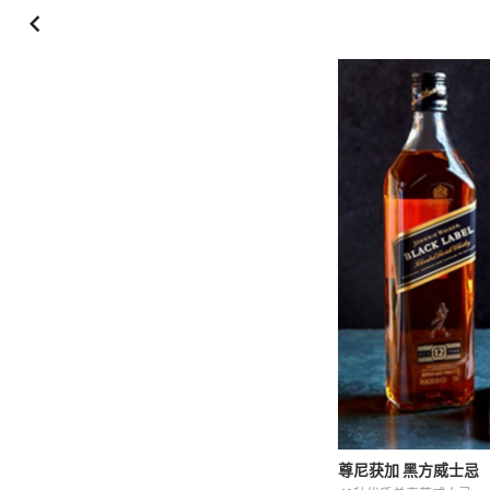
尊尼获加 黑方威士忌