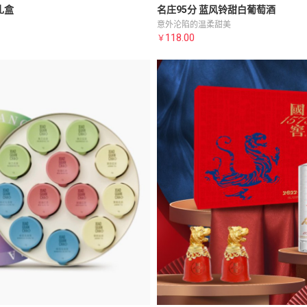
礼盒
名庄95分 蓝风铃甜白葡萄酒
意外沦陷的温柔甜美
118.00
￥