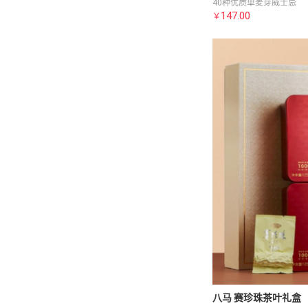
40种优质单麦芽威士忌
147.00
￥
八马 赛珍珠茶叶礼盒