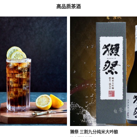
高品质茶酒
獭祭 三割九分纯米大吟酿