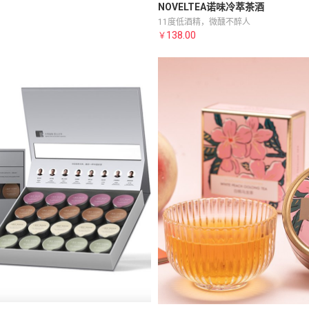
NOVELTEA诺味冷萃茶酒
11度低酒精，微醺不醉人
138.00
￥