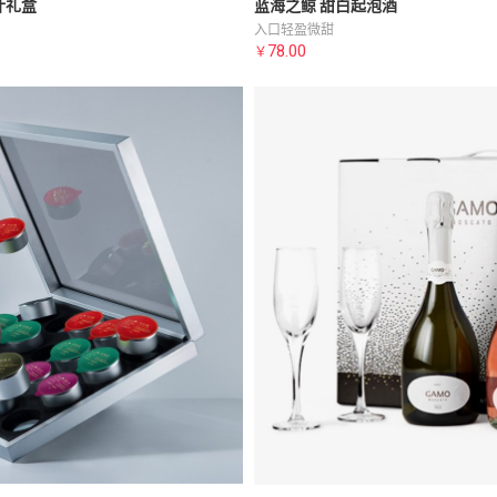
茶叶礼盒
蓝海之鲸 甜白起泡酒
入口轻盈微甜
78.00
￥