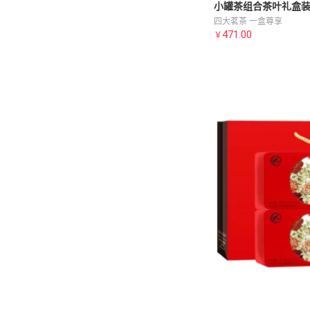
小罐茶组合茶叶礼盒
四大茗茶 一盒尊享
471.00
￥