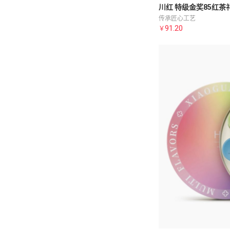
川红 特级金奖85红茶
传承匠心工艺
91.20
￥