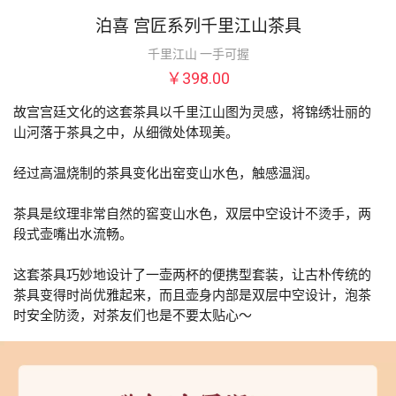
泊喜 宫匠系列千里江山茶具
千里江山 一手可握
￥398.00
故宫宫廷文化的这套茶具以千里江山图为灵感，将锦绣壮丽的
山河落于茶具之中，从细微处体现美。

经过高温烧制的茶具变化出窑变山水色，触感温润。 

茶具是纹理非常自然的窖变山水色，双层中空设计不烫手，两
段式壶嘴出水流畅。

这套茶具巧妙地设计了一壶两杯的便携型套装，让古朴传统的
茶具变得时尚优雅起来，而且壶身内部是双层中空设计，泡茶
时安全防烫，对茶友们也是不要太贴心～