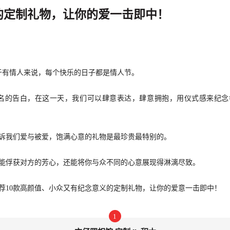
的定制礼物，让你的爱一击即中！
对于有情人来说，每个快乐的日子都是情人节。
为名的告白，在这一天，我们可以肆意表达，肆意拥抱，用仪式感来纪
诉我们爱与被爱，饱满心意的礼物是最珍贵最特别的。
能俘获对方的芳心，还能将你与众不同的心意展现得淋漓尽致。
荐10款高颜值、小众又有纪念意义的定制礼物，让你的爱意一击即中！
1