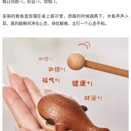
每日功德+1，好运+1，烦恼-1。
呆萌的鲸鱼造型摆在桌上超可爱，烦躁的时候敲两下，木鱼声声入
耳，真的能瞬间净化心灵、排忧解难，主打一个心态平和。