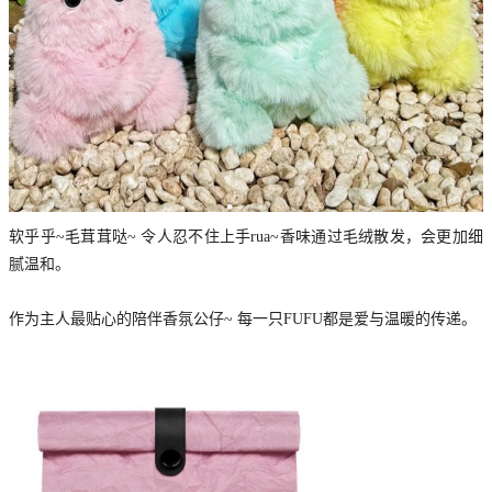
软乎乎~毛茸茸哒~ 令人忍不住上手rua~香味通过毛绒散发，会更加细
腻温和。
作为主人最贴心的陪伴香氛公仔~ 每一只FUFU都是爱与温暖的传递。