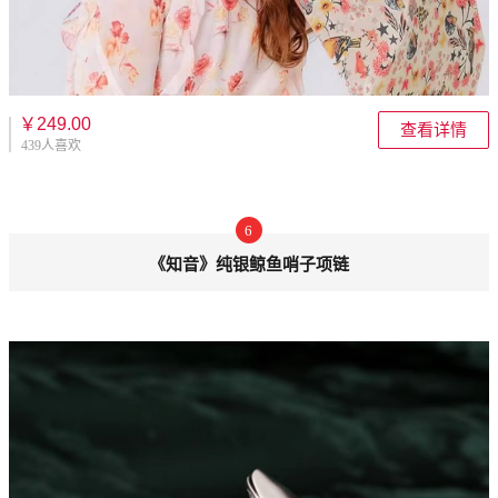
￥249.00
查看详情
439人喜欢
6
《知音》纯银鲸鱼哨子项链