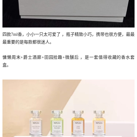
四款7ml香，小小一只太可爱了 ，瓶子精致小巧，携带也很方便，最最
最重要的是每款都很迷人。
慵懒周末+爵士酒廊+田园拾趣+微醺后 ，是一套值得收藏的香水套
盒。