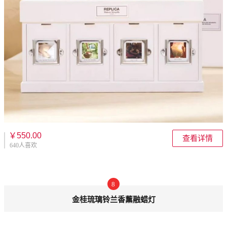
￥550.00
查看详情
640人喜欢
8
金桂琉璃铃兰香薰融蜡灯