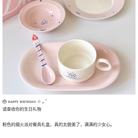
🎂 ʜᴀᴘᴘʏ ʙɪʀᴛʜᴅᴀʏ ⊹ ｡ ﾟ
请查收你的生日礼物
粉色的烟火派对餐具礼盒，真的太貌美了，满满的少女心。