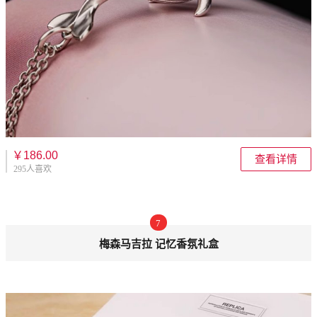
￥186.00
查看详情
295人喜欢
7
梅森马吉拉 记忆香氛礼盒