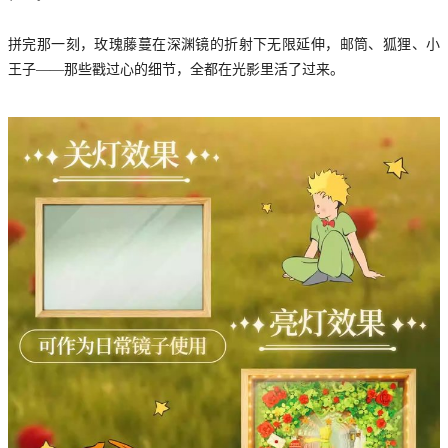
拼完那一刻，玫瑰藤蔓在深渊镜的折射下无限延伸，邮筒、狐狸、小
王子——那些戳过心的细节，全都在光影里活了过来。