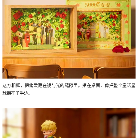
这方相框，把偏爱藏在镜与光的缝隙里。摆在桌面，像把整个童话星
球揣在了手边。