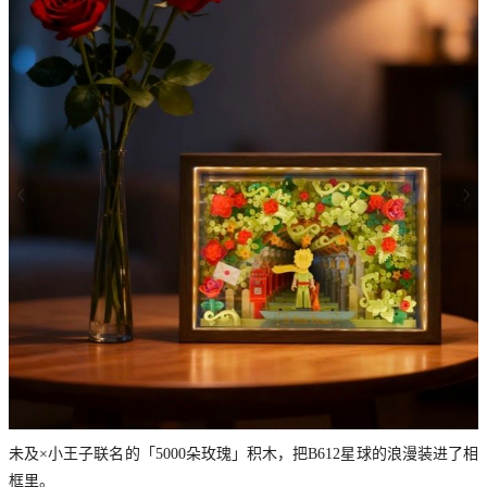
未及×小王子联名的「5000朵玫瑰」积木，把B612星球的浪漫装进了相
框里。