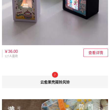
￥36.00
查看详情
127人喜欢
7
云愈果壳摇铃风铃