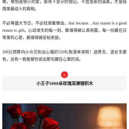
嗽，哪怕是很小的爱。那些下意识的惦记，不加思索的温柔，才是感
情里最动人的真相。
不必等盛大节日，不必找郑重理由，Just because…Any reason is a good
reason to gift。心动发生的每一刻，都值得被认真袒露，每一份藏在日
常里的心意，都值得被妥帖安放。
200元预算内小众又别出心裁的520礼物清单来啦！送男生、送女生都
有，总有一款能替你说出那句藏在心里的话。
1
小王子5000朵玫瑰深渊镜积木