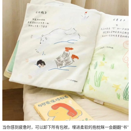
当你感到疲惫时，可以卸下所有包袱，埋进柔软的抱枕眯一会翻翻“书”