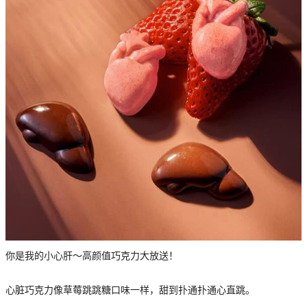
你是我的小心肝～高颜值巧克力大放送！
心脏巧克力像草莓跳跳糖口味一样，甜到扑通扑通心直跳。