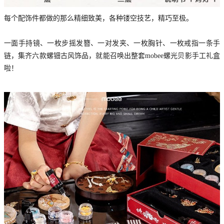
每个配饰件都做的那么精细致美，各种镂空技艺，精巧至极。
一面手持镜、一枚步摇发簪、一对发夹、一枚胸针、一枚戒指一条手
链，集齐六款螺钿古风饰品，就能召唤出整套mobee螺光贝影手工礼盒
啦！