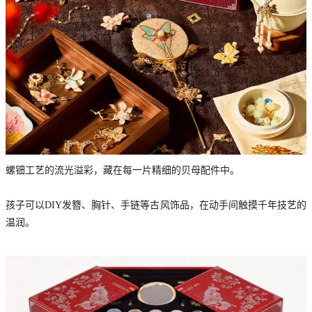
螺钿工艺的流光溢彩，藏在每一片精细的贝母配件中。
孩子可以DIY发簪、胸针、手链等古风饰品，在动手间触摸千年技艺的
温润。