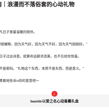
南｜浪漫而不落俗套的心动礼物
凡日子里最温暖的陪伴。
都很耀眼，因为天气好，因为天气不好，因为天气刚刚好。”
日子过出诗意。就算命运颠沛流离，也不忘给你惊喜。
不是密码。“礼物这个东西，本质不是东西，而是意义。”
勇敢地告诉ta你的爱意吧～
1
humble以爱之名心动香薰礼盒