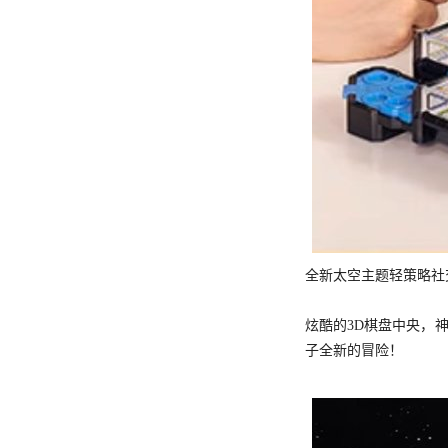
全新太空主题轻策略社
炫酷的3D棋盘中央，
子全新的冒险！