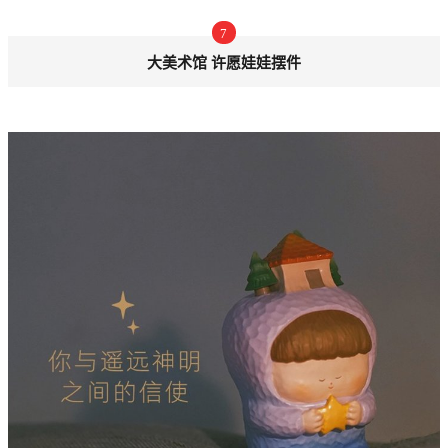
7
大美术馆 许愿娃娃摆件