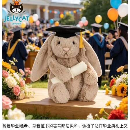
戴着毕业帽🎓、拿着证书的害羞邦尼兔🐰，像极了站在毕业典礼上又