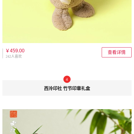
￥459.00
查看详情
242人喜欢
4
西泠印社 竹节印章礼盒