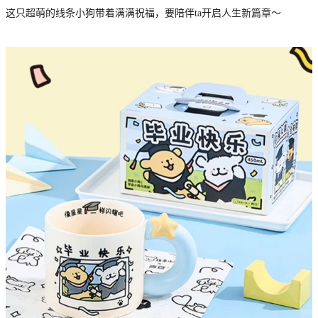
这只超萌的线条小狗带着满满祝福，要陪伴ta开启人生新篇章～