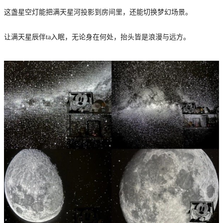
这盏星空灯能把满天星河投影到房间里，还能切换梦幻场景。
让满天星辰伴ta入眠，无论身在何处，抬头皆是浪漫与远方。