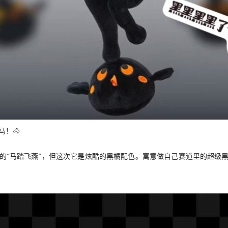
！🐴
的“马踏飞燕”，但这次它是炫酷的黑橘配色。寓意做自己赛道里的超级