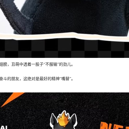
翅膀，丑萌中透着一股子“不服输”的劲儿。
奋斗的朋友，这绝对是最好的精神“嘴替”。