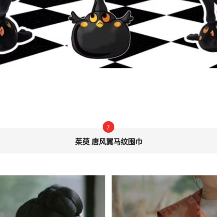
2
茱萸 唐风翼马纹围巾