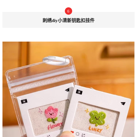
6
刺绣diy小清新钥匙扣挂件