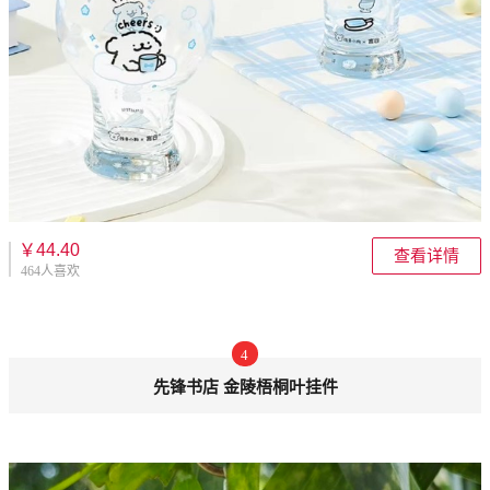
￥44.40
查看详情
464人喜欢
4
先锋书店 金陵梧桐叶挂件