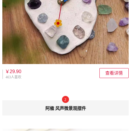
￥29.90
查看详情
463人喜欢
2
阿楹 风声微景观摆件