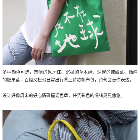
多种颜色可选，热情的象牙红、沉稳的草木绿、深邃的搪磁蓝、恬静
的糖果蓝，百搭又松弛日常出行背上诗歌帆布包，诗句会替你表达。
设计好像周末的好心情碰撞调色盘，任凭彩色的情绪晃晃悠悠。