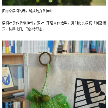
把南京梧桐的春，缝成随身香挂🍃
梧桐叶手作香囊挂件，双叶+芽苞立体造型，复刻南京梧桐「树冠接
云，枝桠托日」的独特形态。