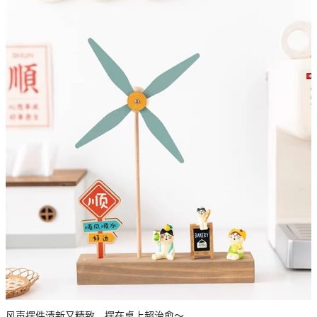
风声摆件清新又精致，摆在桌上超治愈～