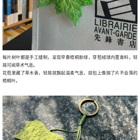
每片树叶都是手工缝制，呈现早春梧桐新绿，芽苞绒球内置香料，轻
摇可闻草术气息。
花苞里藏了草木香，轻晃就飘起温柔气息，挂包上像揣了片不会落的
梧桐叶。