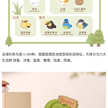
全球约有鸟类11,000种，根据其栖息地类型和形态特征，大体分为六大
生态群:游禽、涉禽、猛禽、攀禽、陆禽、鸣禽。