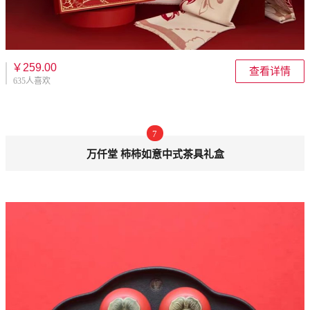
￥259.00
查看详情
635人喜欢
7
万仟堂 柿柿如意中式茶具礼盒