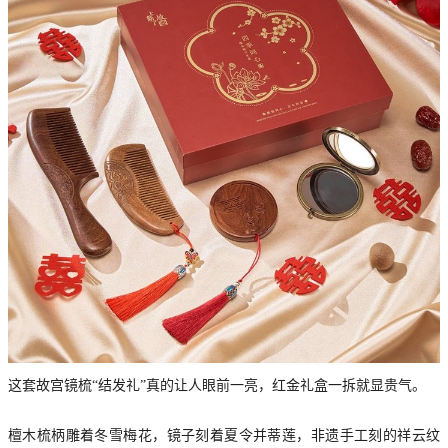
这套故宫镜梳“结发礼”真的让人眼前一亮，红金礼盒一拆就显贵气。
檀木梳柄雕着冬雪梅花，镜子刻着夏令并蒂莲，非遗手工刻的祥云纹