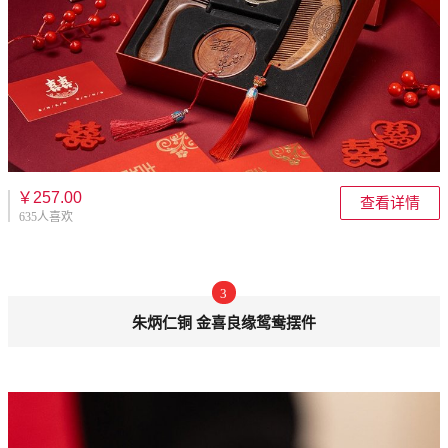
￥257.00
查看详情
635人喜欢
3
朱炳仁铜 金喜良缘鸳鸯摆件