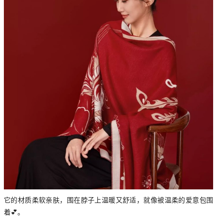
它的材质柔软亲肤，围在脖子上温暖又舒适，就像被温柔的爱意包围
着💕。