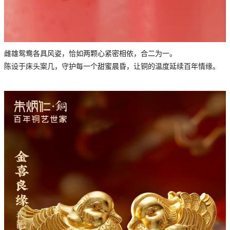
雌雄鸳鸯各具风姿，恰如两颗心紧密相依，合二为一。
陈设于床头案几，守护每一个甜蜜晨昏，让铜的温度延续百年情缘。