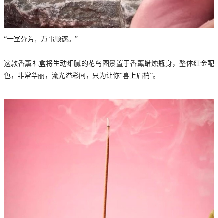
“一室芬芳，万事顺遂。”
这款香薰礼盒将生动细腻的花鸟图景置于香薰蜡烛瓶身，整体红金配
色，非常华丽，流光溢彩间，只为让你“喜上眉梢”。