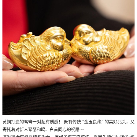
黄铜打造的鸳鸯一对超有质感！ 既有传统 “金玉良缘” 的美好兆头，又
寄托着对新人琴瑟和鸣、白首同心的祝愿～