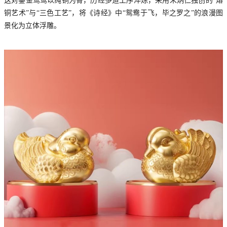
这对鎏金鸳鸯以纯铜为骨，历经多道工序淬炼，采用朱炳仁独创的“熔
铜艺术”与“三色工艺”，将《诗经》中“鸳鸯于飞，毕之罗之”的浪漫图
景化为立体浮雕。