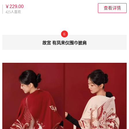
￥229.00
查看详情
425人喜欢
6
故宫 有凤来仪围巾披肩