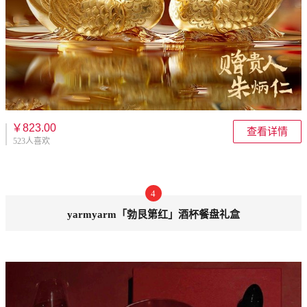
￥823.00
查看详情
523人喜欢
4
yarmyarm「勃艮第红」酒杯餐盘礼盒