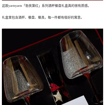
这款yarmyarm「勃艮第红」系列酒杯餐盘礼盒真的很有质感。
礼盒里包含酒杯、餐盘、餐具，每一件都有极好的寓意。