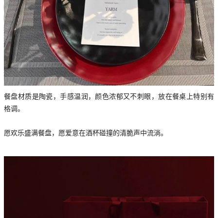
餐盘材质是陶瓷，手感温润，颜色浓郁又不刺眼，放在餐桌上特别有
格调。
愿欢乐盛满餐盘，愿爱意在酒杯碰撞的清脆声中流淌。