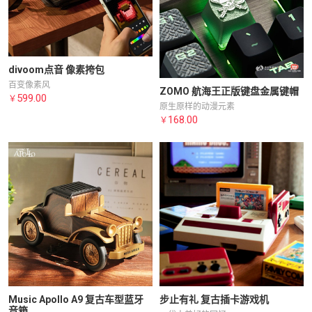
divoom点音 像素挎包
百变像素风
ZOMO 航海王正版键盘金属键帽
599.00
￥
原生原样的动漫元素
168.00
￥
Music Apollo A9 复古车型蓝牙
步止有礼 复古插卡游戏机
音箱