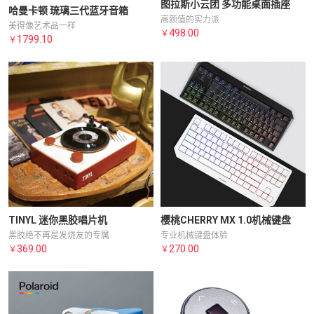
图拉斯小云团 多功能桌面插座
哈曼卡顿 琉璃三代蓝牙音箱
高颜值的实力派
美得像艺术品一样
498.00
￥
1799.10
￥
TINYL 迷你黑胶唱片机
樱桃CHERRY MX 1.0机械键盘
黑胶绝不再是发烧友的专属
专业机械键盘体验
369.00
270.00
￥
￥