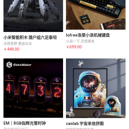
lofree洛斐小浪机械键盘
小米智能积木 猎户组六足泰坦
小浪一下 灵感爆发
冰原星野 重装出击
699.00
￥
449.00
￥
EM｜RGB拟辉光管时钟
canlab 宇宙来信拼图