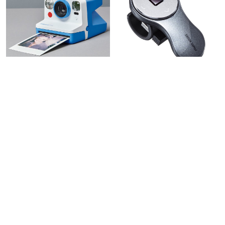
Polaroid Now宝丽来拍立得相机
SANWA充电无线指环鼠标
定格瞬间 记录生活
指尖科技 一触即达
855.00
199.00
￥
￥