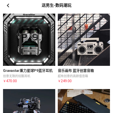
送男生-数码潮玩
Gravastar重力星球P9蓝牙耳机
音乐画布 蓝牙创意音箱
创意无限的炫酷耳机
超有创意的高颜值音箱
470.00
249.00
￥
￥