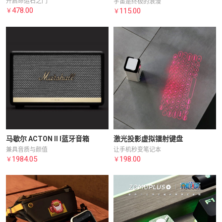
开启命运石之门
宇宙是终极的浪漫
478.00
115.00
￥
￥
马歇尔 ACTON II l蓝牙音箱
激光投影虚拟镭射键盘
兼具音质与颜值
让手机秒变笔记本
1984.05
198.00
￥
￥