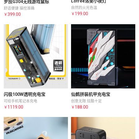
Lofree洛斐小夜灯
罗技G304无线游戏鼠标
自然的火光色温
舒适便捷 操控准确
199.00
399.00
￥
￥
仙鹤拼装机甲充电宝
闪极100W透明充电宝
创意无限 炫酷十足
可给手机笔记本充电
188.00
1119.00
￥
￥