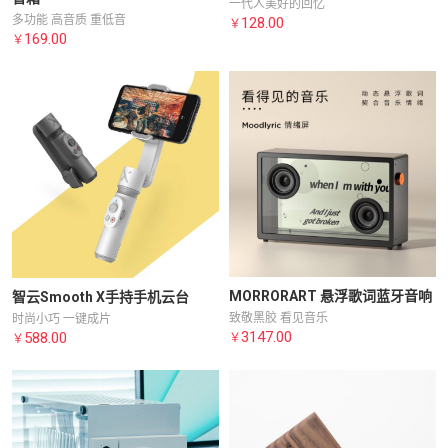
一代人美好的回忆
多功能 高音质 重低音
128.00
￥
169.00
￥
MORRORART 悬浮歌词蓝牙音响
智云Smooth X手持手机云台
致敬黑胶 看见音乐
时尚小巧 一键成片
3147.00
588.00
￥
￥