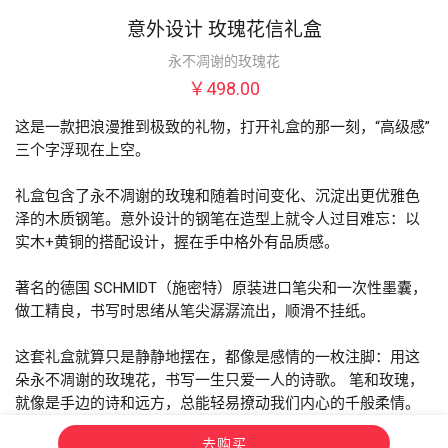
意外设计 玫瑰花信礼盒
永不凋谢的玫瑰花
￥498.00
这是一款把浪漫推到极致的礼物，打开礼盒的那一刻，“高级感”
三个字浮现在上空。

礼盒包含了永不凋谢的玫瑰和随着时间变化、沉淀出更优雅色
泽的木质钢笔。意外设计的钢笔在造型上就令人过目难忘：以
实木+黄铜的搭配设计，握在手中格外有品质感。

著名的德国 SCHMIDT（施密特）原装进口笔尖和一次性墨囊，
做工精良，书写时思绪从笔尖潺潺流出，顺滑不挂纸。

这套礼盒就算只是静静地摆在，都像是感情的一枚注脚：用这
朵永不凋谢的玫瑰花，书写一生只爱一人的诗歌。 笔和玫瑰，
就像是手边的诗和远方，总能轻易撩动我们内心的千般柔情。
去购买