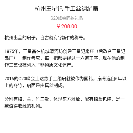
杭州王星记 手工丝绸绢扇
G20峰会同款礼品
￥208.00
杭州出品的扇子，自古就有“雅扇”的称号。

1875年，王星斋在杭城清河坊创建王星记扇庄（后改名王星记
扇厂），制作考究，每一把都要经过十六道工序，现在他的制
作工艺也被列入了非物质文化遗产。

2016的G20峰会上这款手工绢扇就被作为国礼，扇骨选自6年以
上的冬竹，扇面是由真丝制成。

分别有梅、兰、竹三款，体现东方雅致，配有锦盒包装，是一
款值得收藏的礼物。