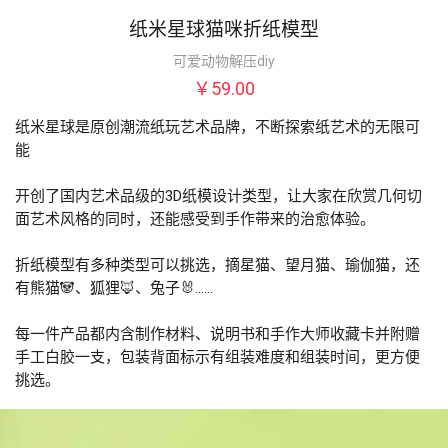
纸米星球猫咪折纸模型
可爱动物解压diy
￥59.00
纸米星球是原创潮流纸玩艺术品牌，不断探索纸艺术的无限可
能

开创了国内艺术品级的3D纸模设计类型，让大家在欣赏几何切
面艺术风格的同时，还能感受到手作带来的治愈体验。

折纸模型有多种类型可以挑选，摘星猫、望月猫、瑜伽猫，还
有熊猫🐼、狐狸🦊、兔子🐰……

每一件产品都内含制作材料、说明书和手作大师收藏卡并附赠
手工白胶一支，包装背面标示有组装难度和组装时间，更方便
挑选。