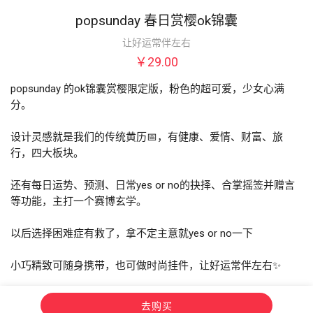
popsunday 春日赏樱ok锦囊
让好运常伴左右
￥29.00
popsunday 的ok锦囊赏樱限定版，粉色的超可爱，少女心满
分。

设计灵感就是我们的传统黄历📅，有健康、爱情、财富、旅
行，四大板块。

还有每日运势、预测、日常yes or no的抉择、合掌摇签并赠言
等功能，主打一个赛博玄学。

以后选择困难症有救了，拿不定主意就yes or no一下 

小巧精致可随身携带，也可做时尚挂件，让好运常伴左右✨
去购买