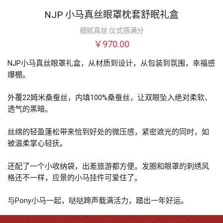
NJP 小马真丝眼罩枕套舒眠礼盒
细腻真丝 仪式感满分
￥970.00
NJP小马真丝眼罩礼盒，从材质到设计，从包装到氛围，幸福感
爆棚。

外覆22姆米桑蚕丝，内填100%桑蚕丝，让双眼坠入绝对柔软、
透气的黑暗。

丝绵的轻盈蓬松带来恰到好处的微压感，紧密遮光的同时，如
被温柔掌心轻抚。

还配了一个小收纳袋，出差旅游都方便。发圈和眼罩的刺绣风
格还不一样，应景的小马挂件可爱住了。

与Pony小马一起，哒哒蹄声载满活力，踏出一年好运。