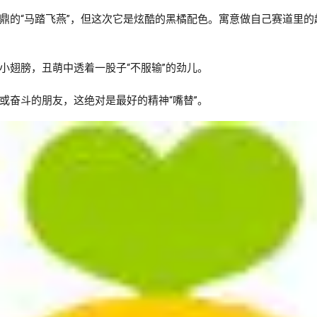
鼎的“马踏飞燕”，但这次它是炫酷的黑橘配色。寓意做自己赛道里的
小翅膀，丑萌中透着一股子“不服输”的劲儿。

或奋斗的朋友，这绝对是最好的精神“嘴替”。