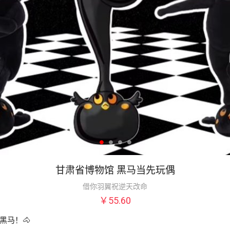
甘肃省博物馆 黑马当先玩偶
借你羽翼祝逆天改命
￥55.60
马！🐴
